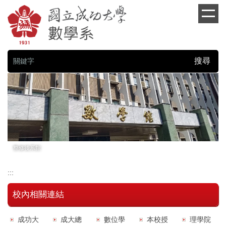
跳
到
主
要
內
容
搜尋
區
塊
整修後系館
:::
校內相關連結
成功大
成大總
數位學
本校授
理學院