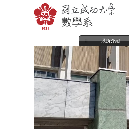
跳
到
主
要
內
容
區
:::
系所介紹
塊