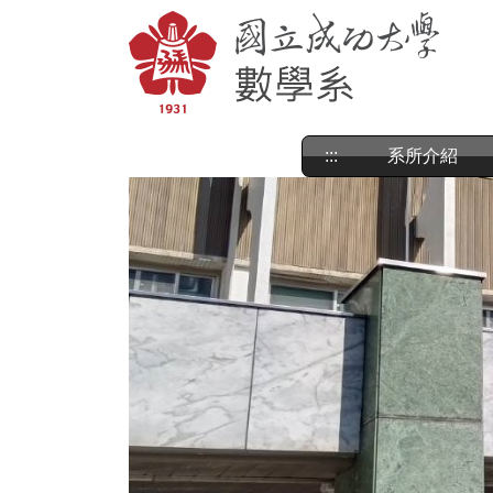
跳
到
主
要
內
容
區
:::
系所介紹
塊