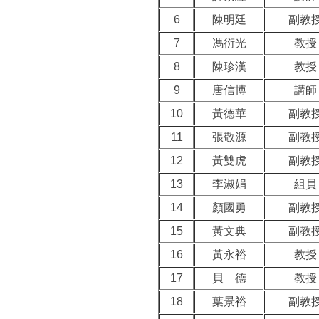
6
陳明廷
副教
7
馮衍光
教授
8
陳珍漢
教授
9
唐信博
講師
10
黃德華
副教
11
張敬源
副教
12
黃雙虎
副教
13
李淑娟
組員
14
顏國勇
副教
15
黃文典
副教
16
黃永裕
教授
17
貝 德
教授
18
葉景裕
副教