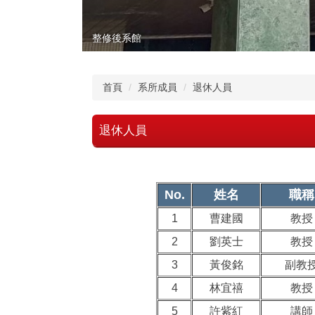
整修後系館
首頁
系所成員
退休人員
退休人員
No.
姓名
職稱
1
曹建國
教授
2
劉英士
教授
3
黃俊銘
副教
4
林宜禧
教授
5
許紫紅
講師