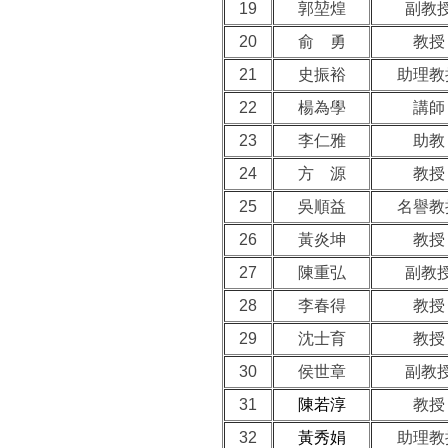
19
郭堃煌
副教
20
俞 勇
教授
21
史振裕
助理教
22
楊為學
講師
23
李仁雅
助教
24
方 源
教授
25
吳順益
名譽教
26
黃炎坤
教授
27
陳重弘
副教
28
李春得
教授
29
沈士育
教授
30
侯世章
副教
31
陳若淳
教授
32
黃秀娟
助理教