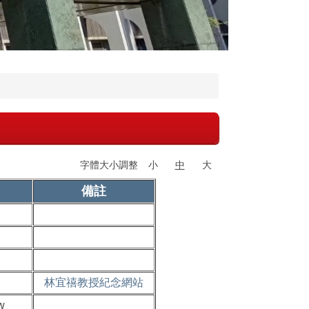
字體大小調整
小
中
大
備註
林宜禧教授紀念網站
w