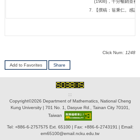
(1908)，十分暢銷並
【撰稿：翁秉仁。感謝
Click Num:
1248
Add to Favorites
Share
:::
Copyright©2026 Department of Mathematics, National Cheng
Kung University | 701 No. 1, Dasyue Rd., Tainan City 70101,
Taiwan
Tel: +886-6-2757575 Ext. 65100 | Fax: +886-6-2743191 | Email:
em65100@email.ncku.edu.tw