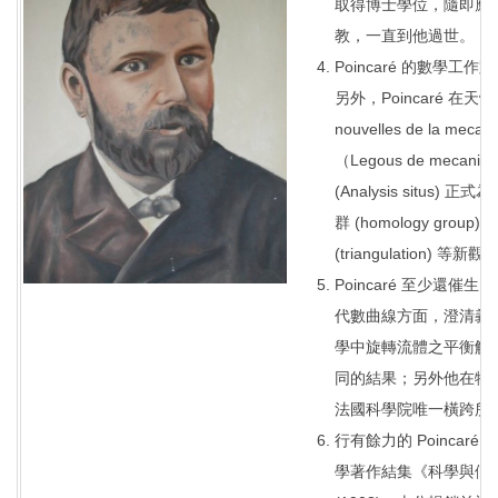
取得博士學位，隨即應聘到
教，一直到他過世。
Poincaré 的數
另外，Poincaré 在
nouvelles de la m
（Legous de mecan
(Analysis situs)
群 (homology group)
(triangulation) 等新觀
Poincaré 至少
代數曲線方面，澄清義
學中旋轉流體之平衡解
同的結果；另外他在物
法國科學院唯一橫跨所
行有餘力的 Poinc
學著作結集《科學與假說》