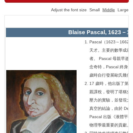
Adjust the font size
Small
Middle
Large
Blaise Pascal, 1623－
Pascal（1623～1
天才。主要的數學成就在射影
者。 Pascal 母
念奇特，Pascal 終
歲時自行發展歐氏幾何
17 歲時，他出版了第一本
親課稅，發明了堪稱史上最
壓力的實驗，並發現大
真空的結論，由於 Desc
Pascal 出版《液體
物理學最重要的貢獻。