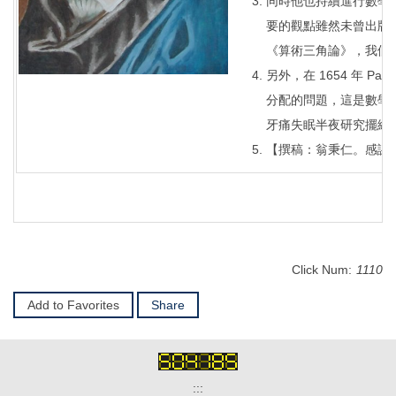
同時他也持續進行數學工
要的觀點雖然未曾出版，但
《算術三角論》，我們最熟
另外，在 1654 年 P
分配的問題，這是數學史
牙痛失眠半夜研究擺線
【撰稿：翁秉仁。感謝
Click Num:
1110
Add to Favorites
Share
:::