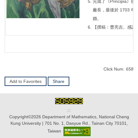
完成了《Principi
廠長，最後於 1703 
婚。
【撰稿：曹亮吉。感謝
Click Num:
658
Add to Favorites
Share
:::
Copyright©2026 Department of Mathematics, National Cheng
Kung University | 701 No. 1, Dasyue Rd., Tainan City 70101,
Taiwan