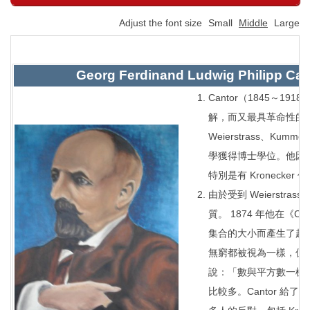
Adjust the font size
Small
Middle
Large
Georg Ferdinand Ludwig Philipp C
Cantor（1845～1
解，而又最具革命性的思想
Weierstrass、Kum
學獲得博士學位。他因
特別是有 Kroneck
由於受到 Weierstr
質。 1874 年他在《
集合的大小而產生了超
無窮都被視為一樣，但 C
說：「數與平方數一樣
比較多。Cantor 給