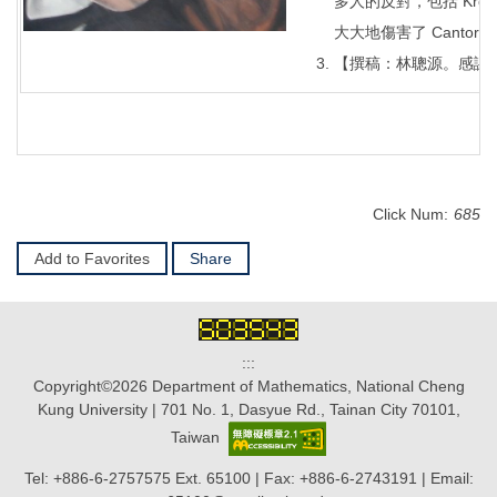
多人的反對，包括 Krone
大大地傷害了 Cantor。
【撰稿：林聰源。感謝
Click Num:
685
Add to Favorites
Share
:::
Copyright©2026 Department of Mathematics, National Cheng
Kung University | 701 No. 1, Dasyue Rd., Tainan City 70101,
Taiwan
Tel: +886-6-2757575 Ext. 65100 | Fax: +886-6-2743191 | Email: