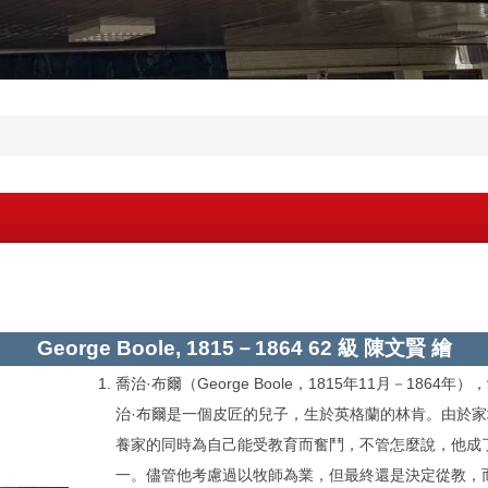
George Boole, 1815－1864 62 級 陳文賢 繪
喬治·布爾（George Boole，1815年11月－186
治·布爾是一個皮匠的兒子，生於英格蘭的林肯。由於
養家的同時為自己能受教育而奮鬥，不管怎麼說，他成了
一。儘管他考慮過以牧師為業，但最終還是決定從教，