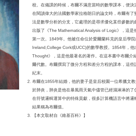
校。在備課的時候，布爾不滿意當時的數學課本，便決
在閱讀偉大的法國數學家拉格朗日的論文時，布爾有了
法是數學分析的分支，它處理的是尋求優化某些參數的曲線
出版了《The Mathematical Analysis of Log
第一次。1849年。他被任命位於愛爾蘭科克的皇后學院(現Nation
Ireland,College Cork或UCC)的數學教授。1854年，他
Thought》，這是他最著名的著作。在這本書中布爾
爾代數。布爾撰寫了微分方程和差分方程的課本，這些課
紀末。
布爾在1855年結婚，他的妻子是皇后校園一位希臘文教
於肺炎，肺炎是他在暴風雨天氣中儘管已經濕淋淋的了
在符號邏輯運算中的特殊貢獻，很多計算機語言中將邏
結果稱為布爾值。
【本文取材自《維基百科》】