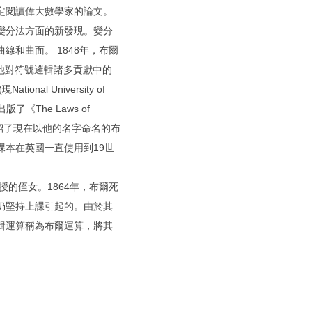
定閱讀偉大數學家的論文。
變分法方面的新發現。變分
和曲面。 1848年，布爾
ic》，這是他對符號邏輯諸多貢獻中的
al University of
出版了《The Laws of
介紹了現在以他的名字命名的布
本在英國一直使用到19世
授的侄女。1864年，布爾死
仍堅持上課引起的。由於其
輯運算稱為布爾運算，將其