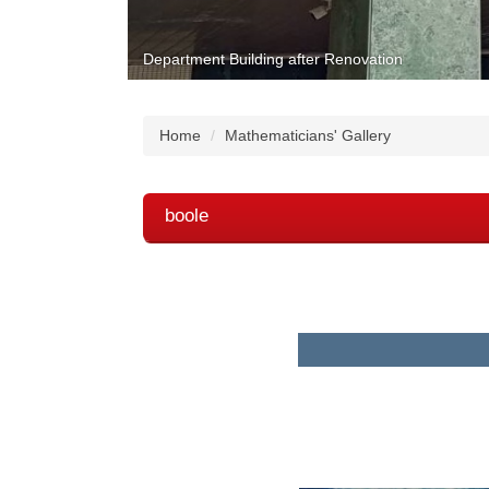
Department Building after Renovation
Home
Mathematicians' Gallery
boole