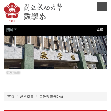
跳
到
主
要
內
容
搜尋
區
塊
整修後系館
:::
首頁
系所成員
專任與兼任師資